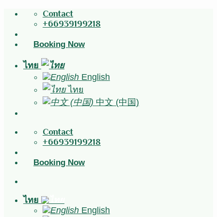
Skip
Contact
to
+66939199218
content
Booking Now
ไทย
English
ไทย
中文 (中国)
Contact
+66939199218
Booking Now
ไทย
English