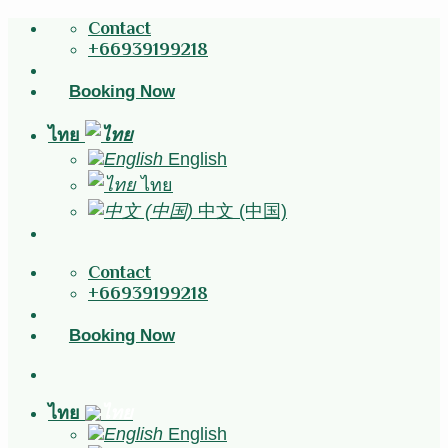
Skip
Contact
to
+66939199218
content
Booking Now
ไทย
English
ไทย
中文 (中国)
Contact
+66939199218
Booking Now
ไทย
English