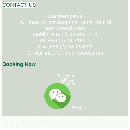
CONTACT US
Damnernpawa
11/1 moo 11 Kra-dangnga, Bang-khonthi,
Samulsongkhram
Mobile: +66 (0) 93-9199218
Tel: +66 (0) 34-715999
Fax: +66 (0) 34-710555
E-mail: info@damnernpawa.com
Booking Now
Facebook
Line
Youtube
Instagram
Wechat
Copyright © 2018 – All Rights Reserved. Made by
wordpress-th.com