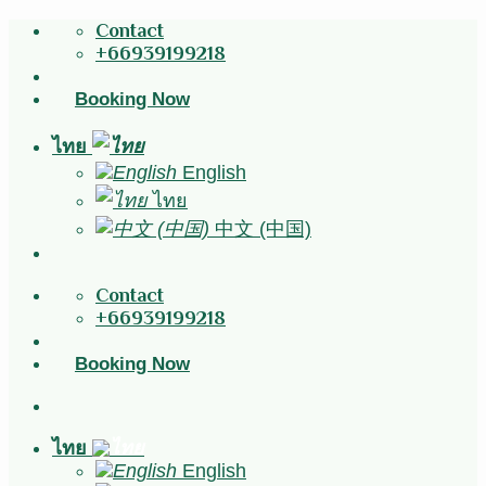
Skip
Contact
to
+66939199218
content
Booking Now
ไทย
English
ไทย
中文 (中国)
Contact
+66939199218
Booking Now
ไทย
English