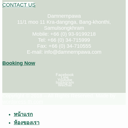
CONTACT US
Damnernpawa
11/1 moo 11 Kra-dangnga, Bang-khonthi,
Samulsongkhram
Mobile: +66 (0) 93-9199218
Tel: +66 (0) 34-715999
Fax: +66 (0) 34-710555
E-mail: info@damnernpawa.com
Booking Now
Facebook
Line
Youtube
Instagram
Wechat
Copyright © 2018 – All Rights Reserved. Made by
wordpress-th.com
หน้าแรก
ห้องของเรา