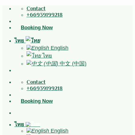
Skip
Contact
to
+66939199218
content
Booking Now
ไทย
English
ไทย
中文 (中国)
Contact
+66939199218
Booking Now
ไทย
English